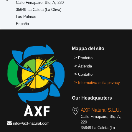
Calle Fimapaire, Blq. A, 220
35649 La Caleta (La Oliva)
Las Palmas
España
Mappa del sito
>
Prodotto
>
Azienda
>
Contatto
>
Informativa sulla privacy
Our Headquarters
AXF Natural S.L.U.
Calle Fimapaire, Blq. A,
220
info@axf-natural.com
35649 La Caleta (La