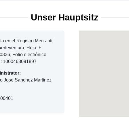
Unser Hauptsitz
ita en el Registro Mercantil
erteventura, Hoja IF-
336, Folio electrónico
: 1000468091897
nistrator:
ro José Sánchez Martínez
00401