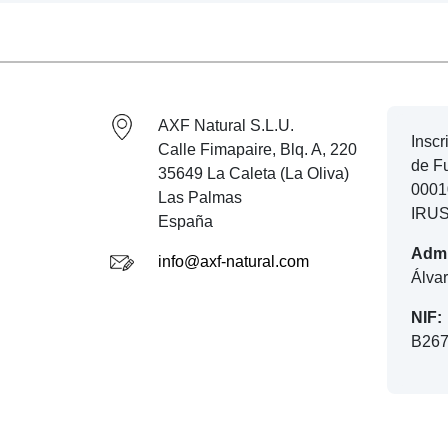
AXF Natural S.L.U.
Inscr
Calle Fimapaire, Blq. A, 220
de Fu
35649 La Caleta (La Oliva)
00010
Las Palmas
IRUS
España
Admi
info@axf-natural.com
Álva
NIF:
B267